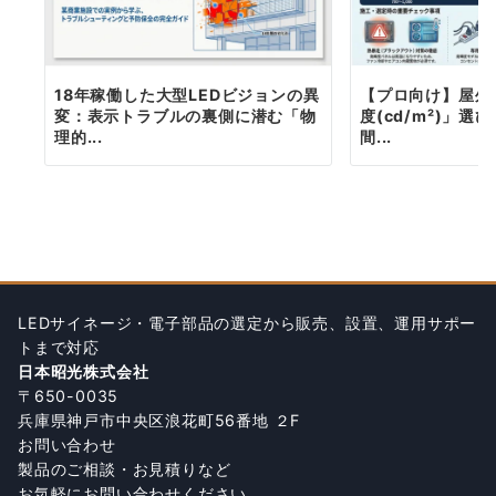
18年稼働した大型LEDビジョンの異
【プロ向け】屋外
変：表示トラブルの裏側に潜む「物
度(cd/m²)」
理的...
間...
LEDサイネージ・電子部品の選定から販売、設置、運用サポー
トまで対応
日本昭光株式会社
〒650-0035
兵庫県神戸市中央区浪花町56番地 ２F
お問い合わせ
製品のご相談・お見積りなど
お気軽にお問い合わせください。