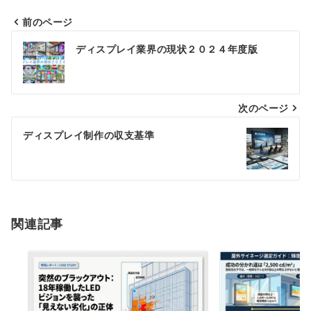
前のページ
投
ディスプレイ業界の現状２０２４年度版
稿
ナ
次のページ
ビ
ゲ
ディスプレイ制作の収支基準
ー
シ
ョ
関連記事
ン