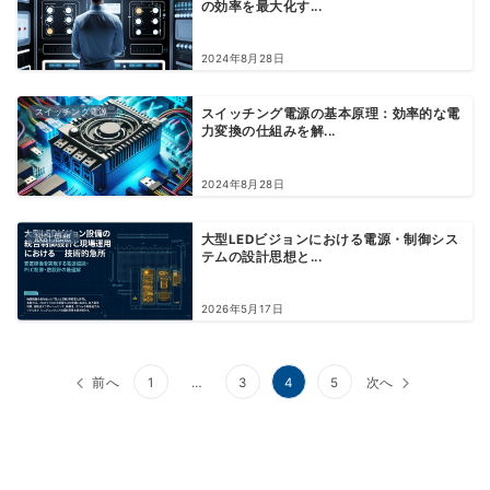
の効率を最大化す...
2024年8月28日
スイッチング電源
スイッチング電源の基本原理：効率的な電
力変換の仕組みを解...
2024年8月28日
設計思想
大型LEDビジョンにおける電源・制御シス
テムの設計思想と...
2026年5月17日
投
前へ
1
…
3
4
5
次へ
稿
の