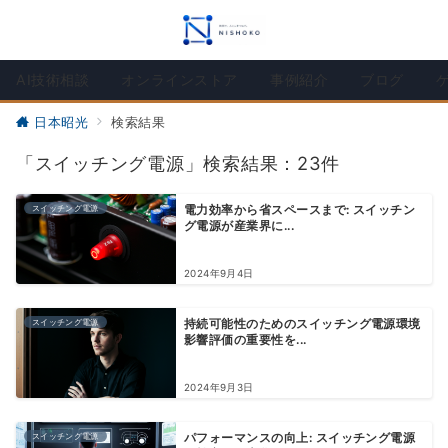
AI技術相談
オンラインストア
事例紹介
ブログ
日本昭光
検索結果
「スイッチング電源」検索結果：23件
スイッチング電源
電力効率から省スペースまで: スイッチン
グ電源が産業界に...
2024年9月4日
スイッチング電源
持続可能性のためのスイッチング電源環境
影響評価の重要性を...
2024年9月3日
スイッチング電源
パフォーマンスの向上: スイッチング電源