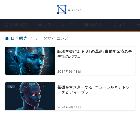
AI技術相談
オンラインストア
事例紹介
ブログ
日本昭光
データサイエンス
AI
転移学習による AI の革命: 事前学習済みモ
デルのパワ...
2024年9月18日
AI
基礎をマスターする: ニューラルネットワ
ークとディープラ...
2024年9月14日