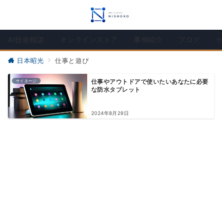
AI技術相談
オンラインストア
事例紹介
ブログ
日本昭光
仕事と遊び
サイネージ
仕事やアウトドアで使いたいあなたに必要
な防水タブレット
2024年8月29日