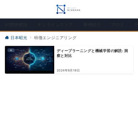
AI技術相談
オンラインストア
事例紹介
ブログ
日本昭光
特徴エンジニアリング
AI
ディープラーニングと機械学習の解読: 洞
察と対比
2024年9月19日