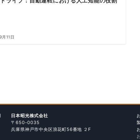
×ドライブ：自動運転における人工知能の役割
9月11日
用
日本昭光株式会社
〒650-0035
兵庫県神戸市中央区浪花町56番地 ２F