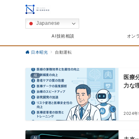
Japanese
AI技術相談
オン
日本昭光
自動運転
AI
医療
力な
2024年
AI