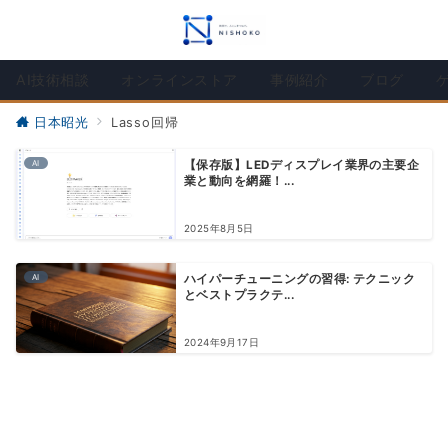
AI技術相談
オンラインストア
事例紹介
ブログ
日本昭光
Lasso回帰
AI
【保存版】LEDディスプレイ業界の主要企
業と動向を網羅！...
2025年8月5日
AI
ハイパーチューニングの習得: テクニック
とベストプラクテ...
2024年9月17日